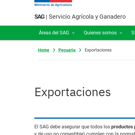
Pasar al contenido principal
SAG
| Servicio Agrícola y Ganadero
Áreas del SAG
Quienes somos
S
Navegación principal
Home
Pecuaria
Exportaciones
Exportaciones
El SAG debe asegurar que todos los
productos 
y de uso no comestible) cumplen con la normat