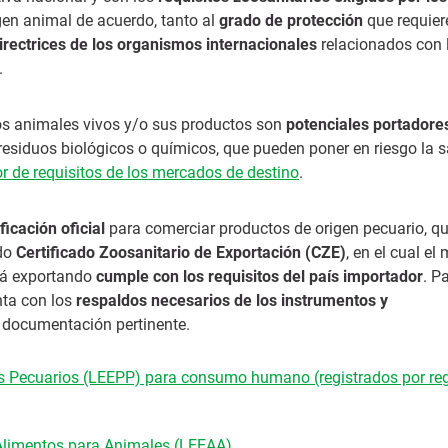
gen animal de acuerdo, tanto al
grado de protección
que requier
irectrices de los organismos internacionales
relacionados con 
.
os animales vivos y/o sus productos son
potenciales portadore
residuos biológicos o químicos, que pueden poner en riesgo la 
or de
requisitos de los mercados de destino
.
ificación oficial
para comerciar productos de origen pecuario, q
ado
Certificado Zoosanitario de Exportación (CZE)
, en el cual el
stá exportando
cumple con los requisitos del país importador
. P
nta con los
respaldos necesarios de los instrumentos y
 documentación pertinente.
s Pecuarios (LEEPP) para consumo humano (registrados por reg
 Alimentos para Animales (LEEAA)