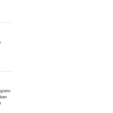
n
gistro
eben
e