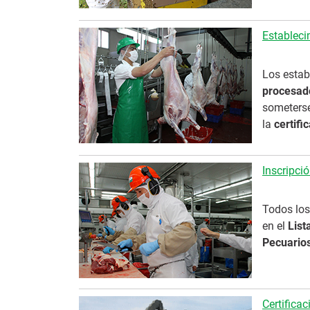
Estableci
Los estab
procesado
someterse
la
certifi
Inscripci
Todos los
en el
List
Pecuario
Certificac