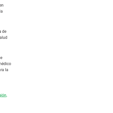
en
la
s
de
salud
ue
 médico
ara la
ión,