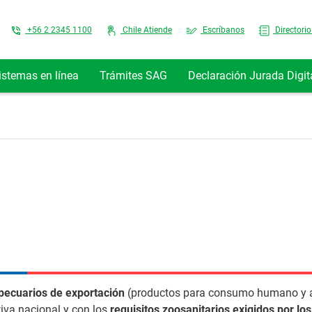
Top Menu
+56 2 2345 1100
Chile Atiende
Escríbanos
Directorio
istemas en línea
Trámites SAG
Declaración Jurada Digit
pecuarios de exportación
(productos para consumo humano y 
iva nacional y con los
requisitos zoosanitarios exigidos por los