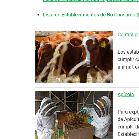
Lista de Establecimientos de No Consumo 
Control p
Los estab
cumplir c
animal, e
Apícola
Para expor
de Apicul
cumplir d
Estableci