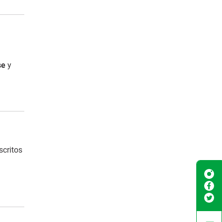
se
y
scritos