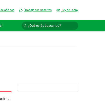
 de oficinas
Trabaje con nosotros
Ley de Lobby
al
animal,