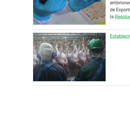
embriones)
de Export
la
Resolu
Estableci