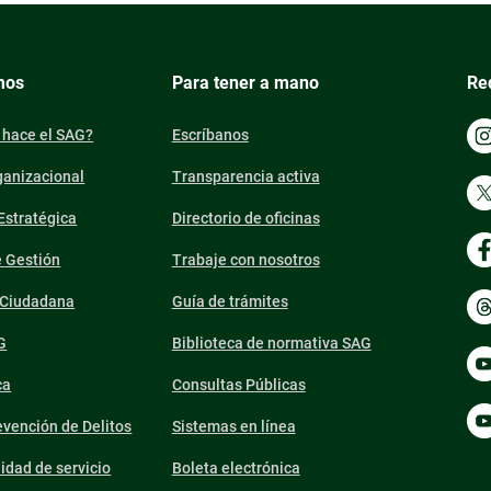
mos
Para tener a mano
Re
 hace el SAG?
Escríbanos
ganizacional
Transparencia activa
 Estratégica
Directorio de oficinas
e Gestión
Trabaje con nosotros
n Ciudadana
Guía de trámites
G
Biblioteca de normativa SAG
ca
Consultas Públicas
vención de Delitos
Sistemas en línea
lidad de servicio
Boleta electrónica