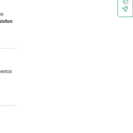
os
isitos
entos