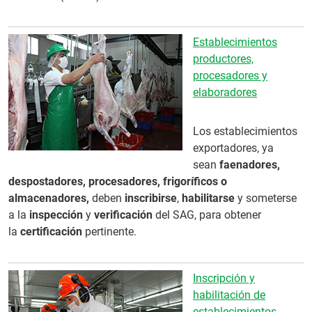
Establecimientos
productores,
procesadores y
elaboradores
Los establecimientos
exportadores, ya
sean
faenadores,
despostadores, procesadores, frigoríficos o
almacenadores,
deben
inscribirse
,
habilitarse
y someterse
a la
inspección
y
verificación
del SAG, para obtener
la
certificación
pertinente.
Inscripción y
habilitación de
establecimientos