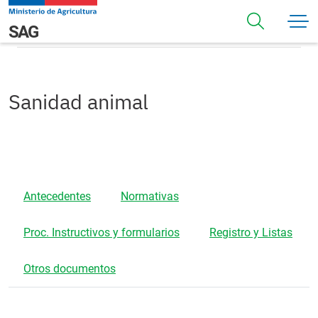
Pasar al contenido principal
Sanidad animal
Navegación principal
SAG
Sanidad animal
Antecedentes
Normativas
Proc. Instructivos y formularios
Registro y Listas
Otros documentos