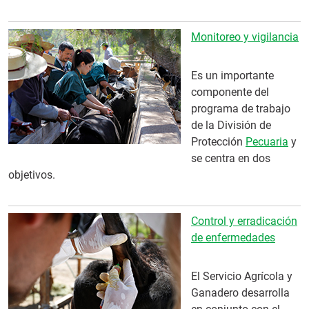
Monitoreo y vigilancia
Es un importante
componente del
programa de trabajo
de la División de
Protección
Pecuaria
y
se centra en dos
objetivos.
Control y erradicación
de enfermedades
El Servicio Agrícola y
Ganadero desarrolla