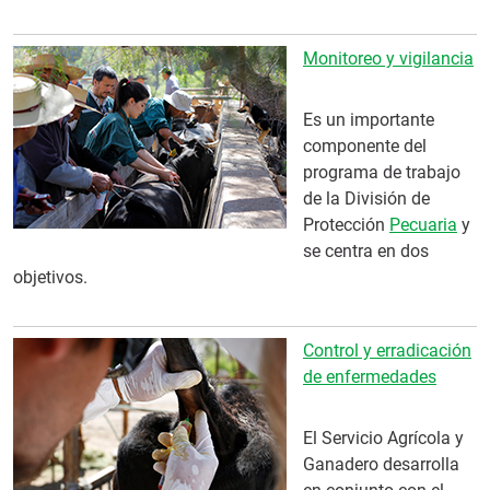
Monitoreo y vigilancia
Es un importante
componente del
programa de trabajo
de la División de
Protección
Pecuaria
y
se centra en dos
objetivos.
Control y erradicación
de enfermedades
El Servicio Agrícola y
Ganadero desarrolla