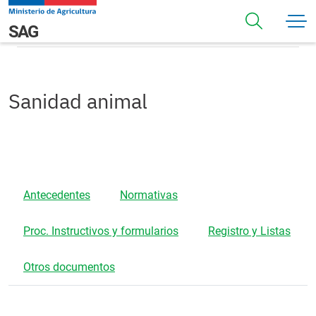
Pasar al contenido principal
Sanidad animal
Navegación principal
SAG
Sanidad animal
Antecedentes
Normativas
Proc. Instructivos y formularios
Registro y Listas
Otros documentos