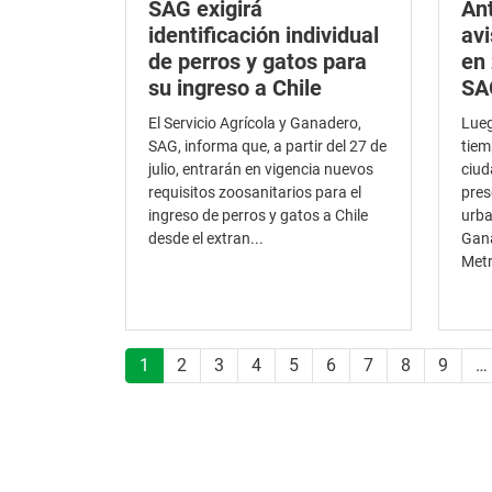
SAG exigirá
An
identificación individual
avi
de perros y gatos para
en
su ingreso a Chile
SA
El Servicio Agrícola y Ganadero,
Lueg
SAG, informa que, a partir del 27 de
tiem
julio, entrarán en vigencia nuevos
ciud
requisitos zoosanitarios para el
pres
ingreso de perros y gatos a Chile
urba
desde el extran...
Gana
Metr
Paginación
1
2
3
4
5
6
7
8
9
…