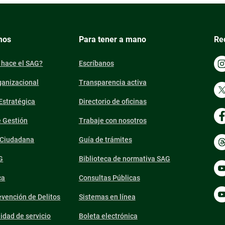
mos
Para tener a mano
Re
 hace el SAG?
Escríbanos
ganizacional
Transparencia activa
 Estratégica
Directorio de oficinas
e Gestión
Trabaje con nosotros
n Ciudadana
Guía de trámites
G
Biblioteca de normativa SAG
ca
Consultas Públicas
vención de Delitos
Sistemas en línea
lidad de servicio
Boleta electrónica