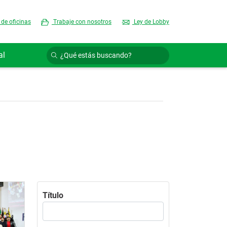
 de oficinas
Trabaje con nosotros
Ley de Lobby
al
Título