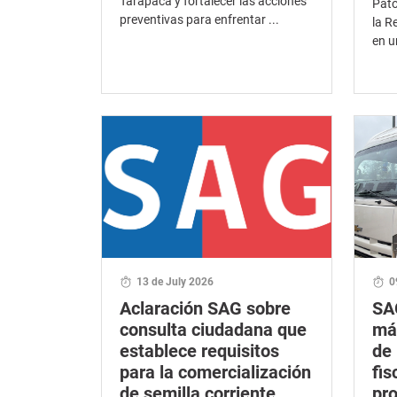
Tarapacá y fortalecer las acciones
Pató
preventivas para enfrentar ...
la R
en u
13 de July 2026
0
Aclaración SAG sobre
SA
consulta ciudadana que
más
establece requisitos
de
para la comercialización
fis
de semilla corriente
pro