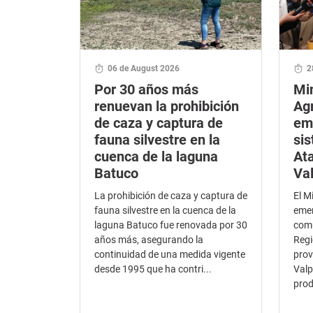
06 de August 2026
2
Por 30 años más
Min
renuevan la prohibición
Agr
de caza y captura de
em
fauna silvestre en la
sis
cuenca de la laguna
At
Batuco
Va
La prohibición de caza y captura de
El M
fauna silvestre en la cuenca de la
emer
laguna Batuco fue renovada por 30
comu
años más, asegurando la
Regi
continuidad de una medida vigente
prov
desde 1995 que ha contri...
Valp
prod