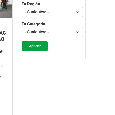
En Región
En Categoría
SAG
AO
Aplicar
de
 en
s