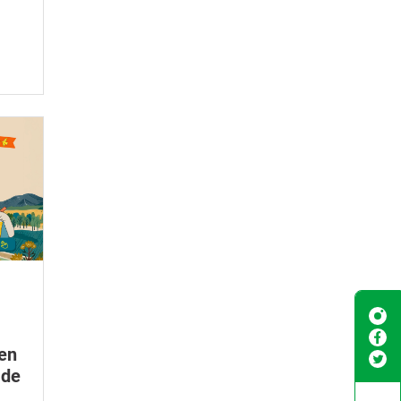
 en
 de