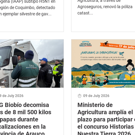
Agricultura, a través de
gena (IAAP) subtipo H5N1 en
Agroseguros, renovó la póliza
egión de Coquimbo, detectado
catast...
n ejemplar silvestre de gav...
9 de July 2026
09 de July 2026
G Biobío decomisa
Ministerio de
 de 8 mil 500 kilos
Agricultura amplía el
 papas durante
plazo para participar
calizaciones en la
el concurso Historias
vincia de Arauco
Nuestra Tierra 2026