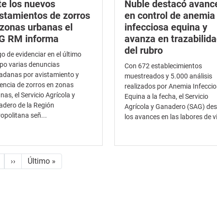
te los nuevos
Ñuble destacó avanc
stamientos de zorros
en control de anemia
 zonas urbanas el
infecciosa equina y
G RM informa
avanza en trazabilid
del rubro
o de evidenciar en el último
po varias denuncias
Con 672 establecimientos
adanas por avistamiento y
muestreados y 5.000 análisis
encia de zorros en zonas
realizados por Anemia Infecci
nas, el Servicio Agrícola y
Equina a la fecha, el Servicio
dero de la Región
Agrícola y Ganadero (SAG) de
opolitana señ...
los avances en las labores de vig
Siguiente página
Última página
››
Último »