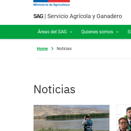
Pasar al contenido principal
SAG
| Servicio Agrícola y Ganadero
Áreas del SAG
Quienes somos
S
Navegación principal
Home
Noticias
Noticias