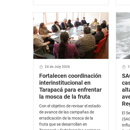
24 de July 2026
1
Fortalecen coordinación
SA
interinstitucional en
cas
Tarapacá para enfrentar
al
la mosca de la fruta
ave
Re
Con el objetivo de revisar el estado
de avance de las campañas de
El S
erradicación de la mosca de la
(SAG
fruta que se desarrollan en
Infl