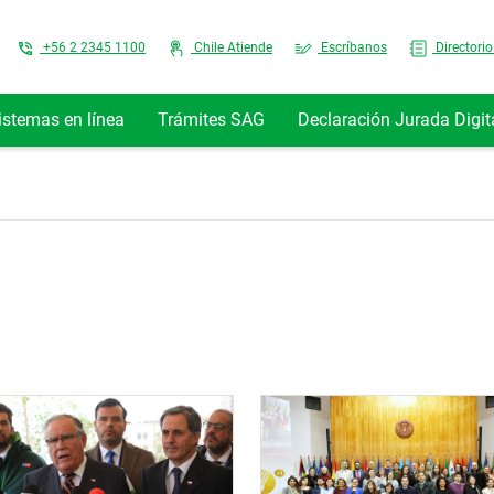
Top Menu
+56 2 2345 1100
Chile Atiende
Escríbanos
Directorio
istemas en línea
Trámites SAG
Declaración Jurada Digit