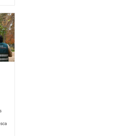
s
osca