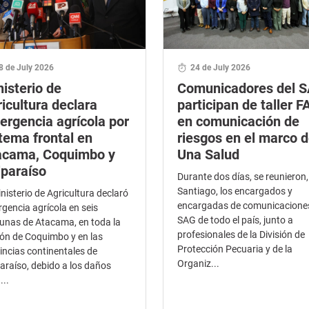
8 de July 2026
24 de July 2026
isterio de
Comunicadores del 
icultura declara
participan de taller F
ergencia agrícola por
en comunicación de
tema frontal en
riesgos en el marco 
acama, Coquimbo y
Una Salud
lparaíso
Durante dos días, se reunieron,
Santiago, los encargados y
inisterio de Agricultura declaró
encargadas de comunicacione
gencia agrícola en seis
SAG de todo el país, junto a
nas de Atacama, en toda la
profesionales de la División de
ón de Coquimbo y en las
Protección Pecuaria y de la
incias continentales de
Organiz...
araíso, debido a los daños
...