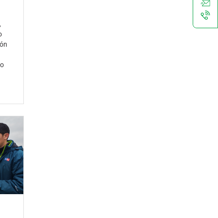
,
o
ión
so