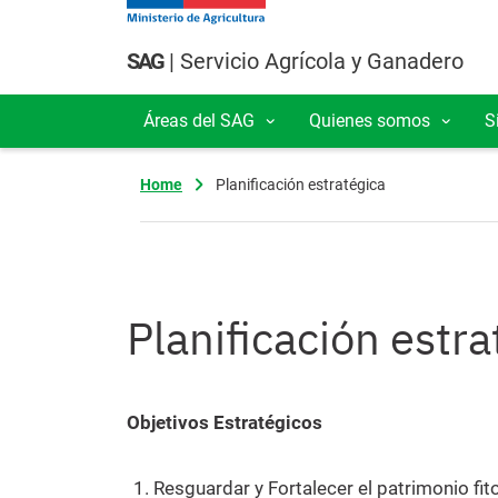
Pasar al contenido principal
SAG
| Servicio Agrícola y Ganadero
Áreas del SAG
Quienes somos
S
Navegación principal
Home
Planificación estratégica
Planificación estra
Objetivos Estratégicos
Resguardar y Fortalecer el patrimonio fit