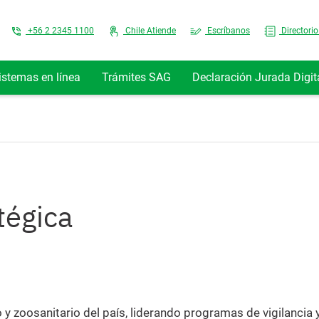
Top Menu
+56 2 2345 1100
Chile Atiende
Escríbanos
Directorio
istemas en línea
Trámites SAG
Declaración Jurada Digit
tégica
o y zoosanitario del país, liderando programas de vigilancia 