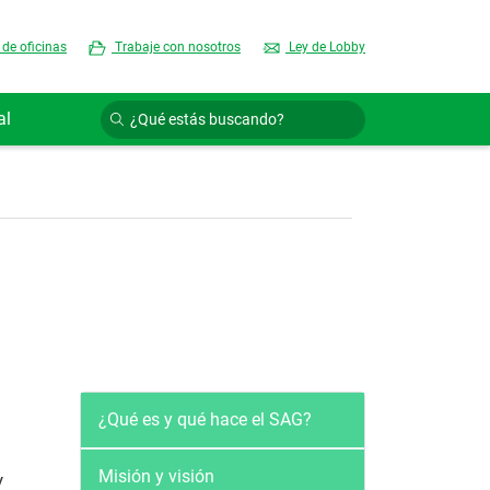
 de oficinas
Trabaje con nosotros
Ley de Lobby
al
Quienes somos
¿Qué es y qué hace el SAG?
Misión y visión
y