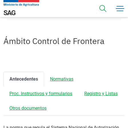
Pasar al contenido principal
Ámbito Control de Frontera
Navegación principal
SAG
Ámbito Control de Frontera
Antecedentes
Normativas
Proc. Instructivos y formularios
Registro y Listas
Otros documentos
La norma que regula el Sistema Nacional de Autorización