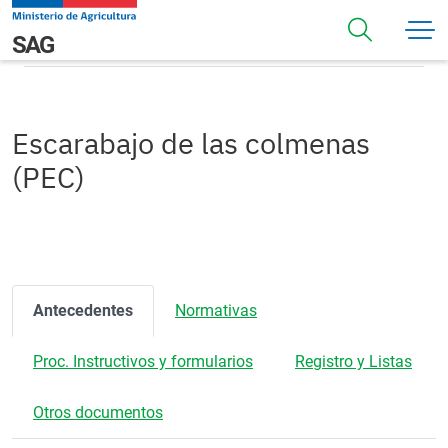
Pasar al contenido principal
Escarabajo de las colmenas (PEC)
Navegación principal
SAG
Escarabajo de las colmenas
(PEC)
Antecedentes
Normativas
Proc. Instructivos y formularios
Registro y Listas
Otros documentos