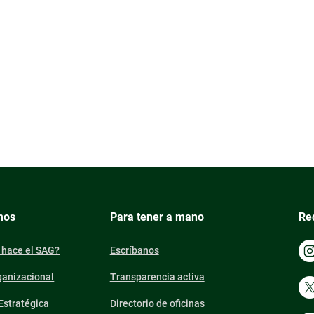
mos
Para tener a mano
Re
 hace el SAG?
Escríbanos
ganizacional
Transparencia activa
 Estratégica
Directorio de oficinas