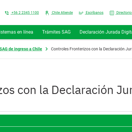
Top Menu
+56 2 2345 1100
Chile Atiende
Escríbanos
Directorio
istemas en línea
Trámites SAG
Declaración Jurada Digit
SAG de ingreso a Chile
Controles Fronterizos con la Declaración Jur
zos con la Declaración Jur