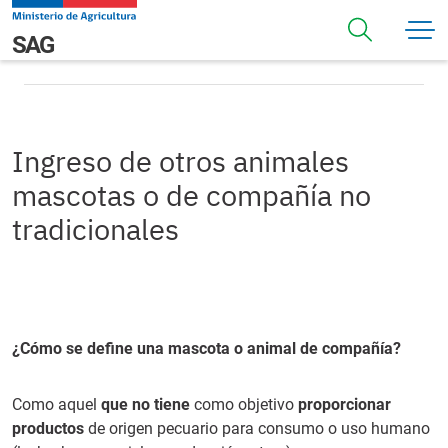
Pasar al contenido principal
Ingreso de otros animales mascotas o de compañía no
Navegación principal
SAG
tradicionales
Ingreso de otros animales
mascotas o de compañía no
tradicionales
¿Cómo se define una mascota o animal de compañía?
Como aquel
que no tiene
como objetivo
proporcionar
productos
de origen pecuario para consumo o uso humano