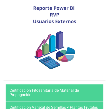
Certificación Fitosanitaria de Material de
Propagación
Certificación Varietal de Semillas y Plantas Frutales