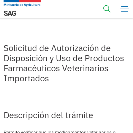
Pasar al contenido principal
Solicitud de Autorización de Disposición y Uso de
Navegación principal
SAG
Productos Farmacéuticos Veterinarios Importados
Solicitud de Autorización de
Disposición y Uso de Productos
Farmacéuticos Veterinarios
Importados
Descripción del trámite
Permite verificar que los medicamentos veterinarios o