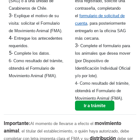
(SAG) o a una unidad de
está registrado, solicite una
Carabineros de Chile.
contraseña, completando
3-
Explique el motivo de su
el
formulario de solicitud de
visita: solicitar el Formulario
cuenta
, para posteriormente
de Movimiento Animal (FMA).
entregarlo en la oficina SAG
4-
Entregue los antecedentes
más cercana.
3-
requeridos.
Complete el formulario para
5-
Complete los datos.
los animales que desea mover
6-
Como resultado del trámite,
(por Dispositivo de
obtendrá el Formulario de
Identificación Individual Oficial
Movimiento Animal (FMA).
y/o por lote).
4- Como resultado del trámite,
obtendrá el Formulario de
Movimiento Animal (FMA).
Ir a trámite
Importante:
movimiento
Al momento de llevarse a efecto el
animal
, el titular del establecimiento, o quién haya autorizado, debe
distribución
completar con letra imprenta clara el FMA y su
debe ser